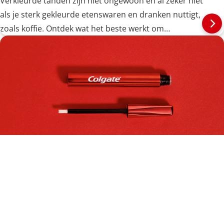
Verkleurde tanden zijn niet ongewoon en al zeker niet
als je sterk gekleurde etenswaren en dranken nuttigt,
zoals koffie. Ontdek wat het beste werkt om
koffievlekken van je tanden te verwijderen.
Hoe gebruik je een whitening pen?
Met de uitgebreide selectie van tand whitening
producten is het tegenwoordig eenvoudiger dan ooit
om je prachtige, witte lach te...