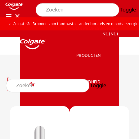
Toggle
Colgate® | Bronnen voor tandpasta, tandenborstels en mondverzorgi
VOOR PROFESSIONALS
NL (NL)
PRODUCTEN
PRODUCTEN
Specialiteit
MONDGEZONDHEID
Filter
Toggle
MONDGEZONDHEID
MISSIE
MONDGEZONDHEIDSTEST
MISSIE
PRODUCTMATCH