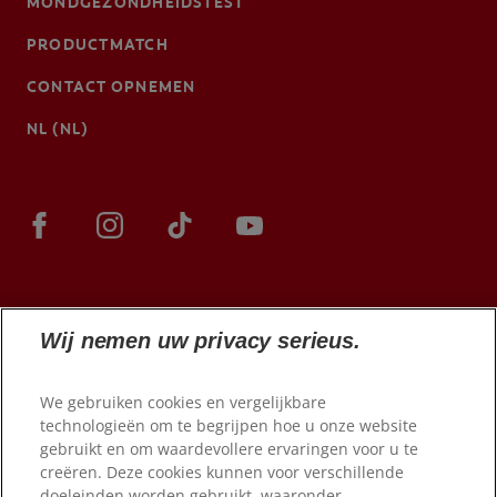
MONDGEZONDHEIDSTEST
PRODUCTMATCH
CONTACT OPNEMEN
NL (NL)
Wij nemen uw privacy serieus.
We gebruiken cookies en vergelijkbare
technologieën om te begrijpen hoe u onze website
gebruikt en om waardevollere ervaringen voor u te
© 2026 Colgate-Palmolive Company. Alle rechten
voorbehouden.
creëren. Deze cookies kunnen voor verschillende
doeleinden worden gebruikt, waaronder