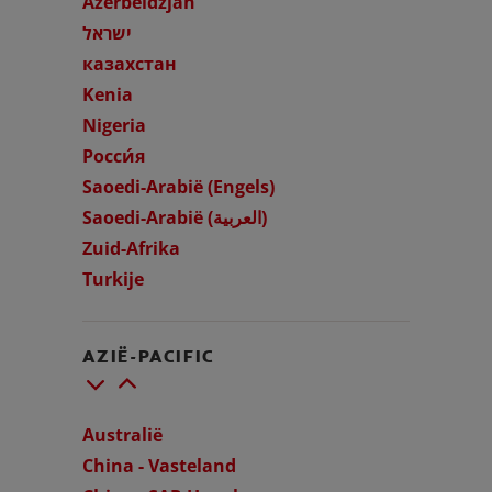
Azerbeidzjan
ישראל
MONDGEZONDHEIDSTEST
PRODUCTMATCH
казахстан
Kenia
Nigeria
VOOR PROFESSIONALS
Росси́я
Saoedi-Arabië (Engels)
NL (NL)
Saoedi-Arabië (العربية)
Zuid-Afrika
Turkije
AZIË-PACIFIC
Australië
China - Vasteland