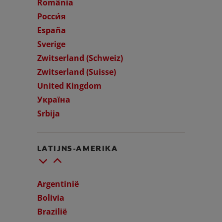
România
Росси́я
España
Sverige
Zwitserland (Schweiz)
Zwitserland (Suisse)
United Kingdom
Україна
Srbija
LATIJNS-AMERIKA
Argentinië
Bolivia
Brazilië