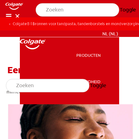
Toggle
Colgate® | Bronnen voor tandpasta, tandenborstels en mondverzorgi
VOOR PROFESSIONALS
NL (NL)
PRODUCTEN
PRODUCTEN
Een mooiere glimlach
MONDGEZONDHEID
Toggle
MONDGEZONDHEID
min leestijd
MISSIE
MONDGEZONDHEIDSTEST
MISSIE
PRODUCTMATCH