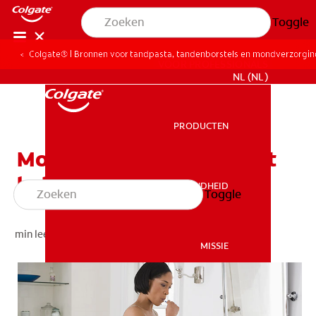
Toggle
Colgate® | Bronnen voor tandpasta, tandenborstels en mondverzorgi
VOOR PROFESSIONALS
NL (NL)
PRODUCTEN
PRODUCTEN
Mondverzorging voor het
hele gezin
MONDGEZONDHEID
Toggle
MONDGEZONDHEID
min leestijd
MISSIE
MONDGEZONDHEIDSTEST
MISSIE
PRODUCTMATCH