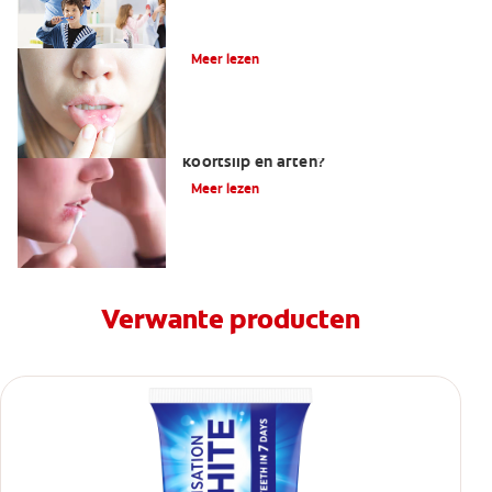
Mondirritaties en -aandoeningen
Meer lezen
Is tandpasta doeltreffend op een
koortslip en aften?
Meer lezen
Verwante producten