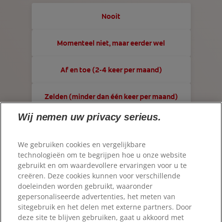
CONTACT OPNEMEN
MONDGEZONDHEIDSTEST
Nooit
NL (NL)
PRODUCTMATCH
Momenteel niet, maar eerder wel
VOOR PROFESSIONALS
Af en toe (2-4 keer per maand)
NL (NL)
Zelden (minder dan één keer per maand)
Wij nemen uw privacy serieus.
Vaak (meerdere keren per week)
We gebruiken cookies en vergelijkbare
Dagelijks
technologieën om te begrijpen hoe u onze website
gebruikt en om waardevollere ervaringen voor u te
© 2026 Colgate-Palmolive Company. Alle rechten
voorbehouden.
creëren. Deze cookies kunnen voor verschillende
doeleinden worden gebruikt, waaronder
gepersonaliseerde advertenties, het meten van
Gebruiksvoorwaarden
sitegebruik en het delen met externe partners. Door
Privacybeleid
deze site te blijven gebruiken, gaat u akkoord met