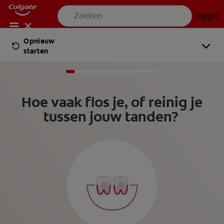
Toggle
Colgate® | Bronnen voor tandpasta, tandenborstels en mondverzorgi
Opnieuw
VOOR PROFESSIONALS
starten
NL (NL)
PRODUCTEN
PRODUCTEN
Hoe vaak flos je, of reinig je
tussen jouw tanden?
PRODUCTEN
MONDGEZONDHEID
Toggle
MONDGEZONDHEID
MONDGEZONDHEID
MISSIE
MISSIE
MONDGEZONDHEIDSTEST
MONDGEZONDHEIDSTEST
MISSIE
PRODUCTMATCH
PRODUCTMATCH