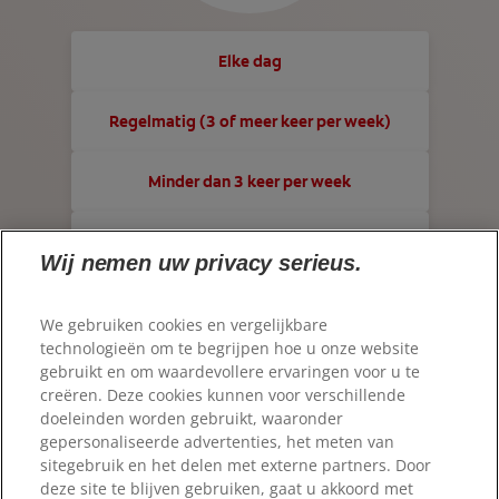
CONTACT OPNEMEN
MONDGEZONDHEIDSTEST
NL (NL)
PRODUCTMATCH
Elke dag
Regelmatig (3 of meer keer per week)
VOOR PROFESSIONALS
Minder dan 3 keer per week
NL (NL)
Nooit
Wij nemen uw privacy serieus.
We gebruiken cookies en vergelijkbare
technologieën om te begrijpen hoe u onze website
gebruikt en om waardevollere ervaringen voor u te
© 2026 Colgate-Palmolive Company. Alle rechten
voorbehouden.
creëren. Deze cookies kunnen voor verschillende
doeleinden worden gebruikt, waaronder
gepersonaliseerde advertenties, het meten van
Gebruiksvoorwaarden
sitegebruik en het delen met externe partners. Door
Privacybeleid
deze site te blijven gebruiken, gaat u akkoord met